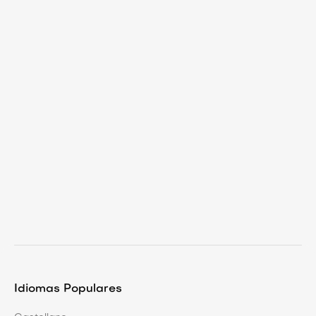
Locucion
Exportar grabación locución con
calidad óptima: Guía esencial
¿Te gustaría saber cómo exportar grabaciones de
locución con calidad óptima? En nuestro artícul
Idiomas Populares